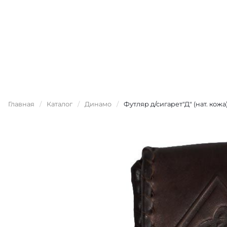
Главная
/
Каталог
/
Динамо
/
Футляр д/сигарет"Д" (нат. кожа