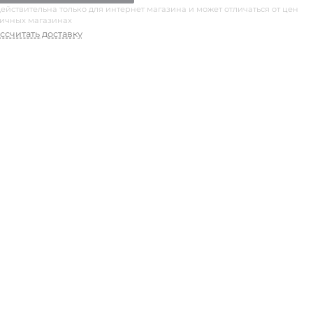
ействительна только для интернет магазина и может отличаться от цен
ничных магазинах
ссчитать доставку