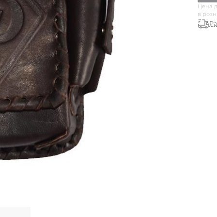
Цена д
в роз
Ра