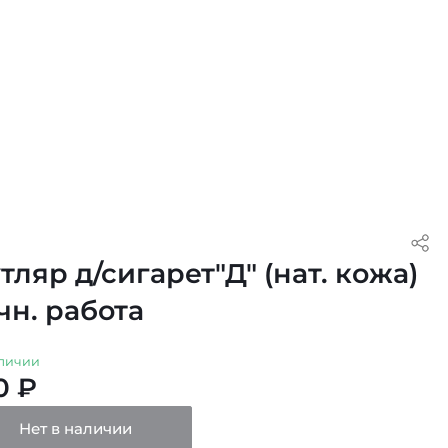
тляр д/сигарет"Д" (нат. кожа)
чн. работа
личии
0 ₽
Нет в наличии