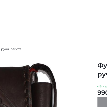
) ручн. работа
Фу
ру
В на
99