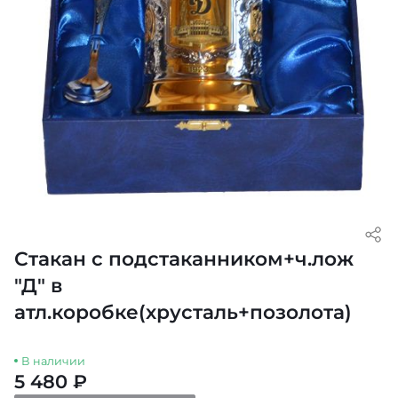
Стакан с подстаканником+ч.лож
"Д" в
атл.коробке(хрусталь+позолота)
В наличии
5 480 ₽