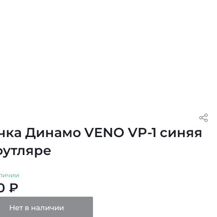
чка Динамо VENO VP-1 синяя
футляре
личии
0 ₽
Нет в наличии