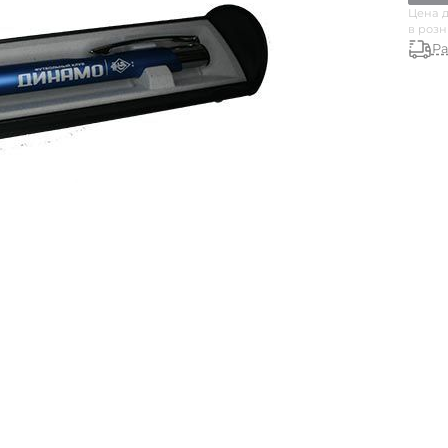
Цена д
в роз
Ра