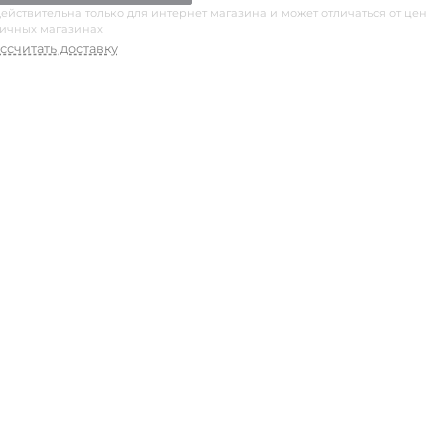
ействительна только для интернет магазина и может отличаться от цен
ничных магазинах
ссчитать доставку