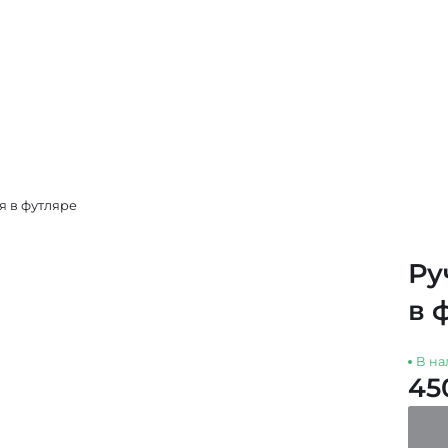
я в футляре
Ру
в 
В на
45