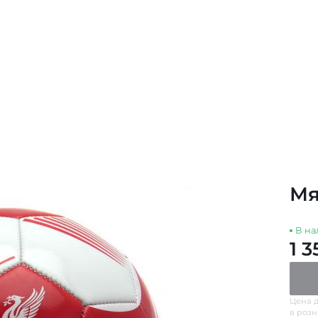
Мя
В на
1 3
Цена д
в роз