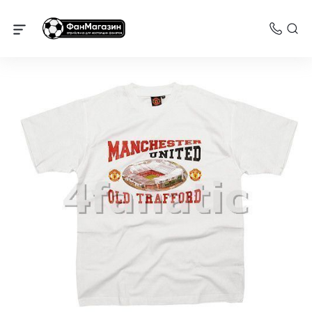
Манчестер Юнайтед