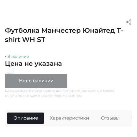
Футболка Манчестер Юнайтед T-
shirt WH ST
В наличии
Цена не указана
Нет в наличии
Цена действительна только для интернет магазина и может
отличаться от цен в розничных магазинах
Описание
Характеристики
Отзывы
Ч