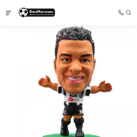
Ньюкасл Юнайтед