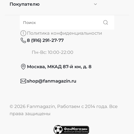
Покупателю
Персонификация
О нас
Политика конфиденциальности
8 (916) 291-27-77
Частые вопросы
Пн-Вс: 10:00-22:00
Москва, МКАД 87-й км, д. 8
Обмен и возврат
shop@fanmagazin.ru
Отзывы
© 2026 Fanmagazin, Работаем с 2014 года. Все
Публичная оферта
права защищены