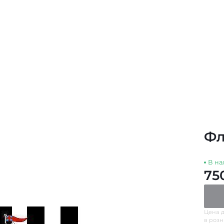
Фл
В на
75
Цена д
в роз