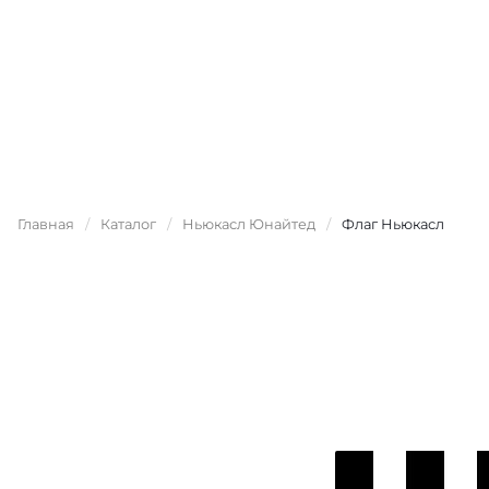
Главная
/
Каталог
/
Ньюкасл Юнайтед
/
Флаг Ньюкасл