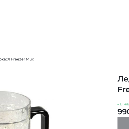
касл Freezer Mug
Ле
Fr
В на
99