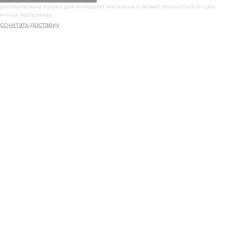
ействительна только для интернет магазина и может отличаться от цен
ничных магазинах
ссчитать доставку