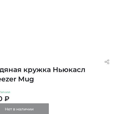
дяная кружка Ньюкасл
eezer Mug
личии
0 ₽
Нет в наличии