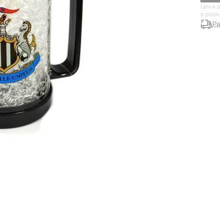
Цена д
в роз
Ра