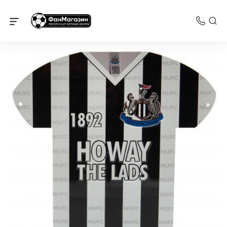
Ньюкасл Юнайтед