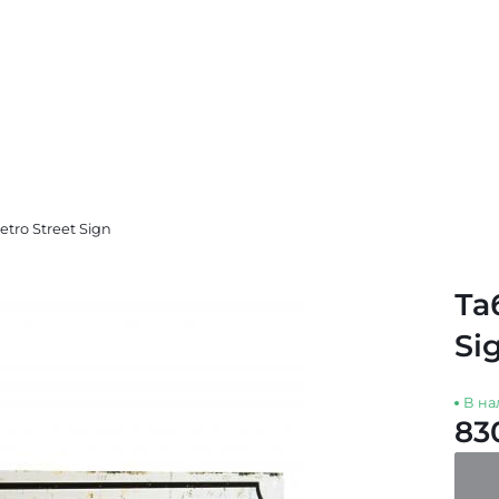
tro Street Sign
Та
Si
В на
83