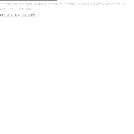
ействительна только для интернет магазина и может отличаться от цен
ничных магазинах
ссчитать доставку