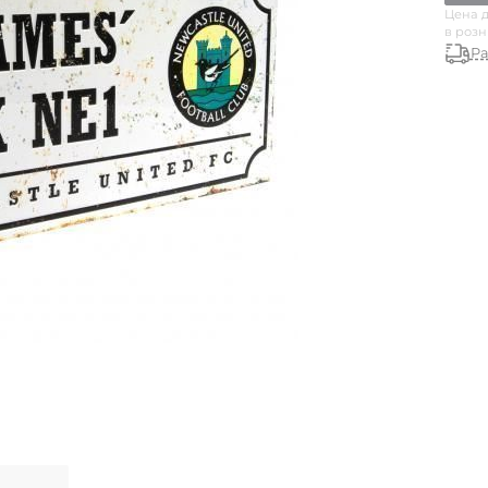
Цена д
в роз
Ра