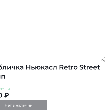
бличка Ньюкасл Retro Street
gn
личии
0 ₽
Нет в наличии