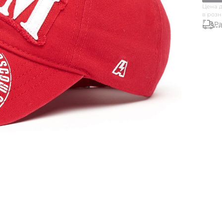
Цена д
в роз
Ра