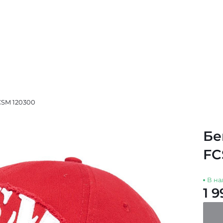
CSM 120300
Бе
FC
В на
1 9