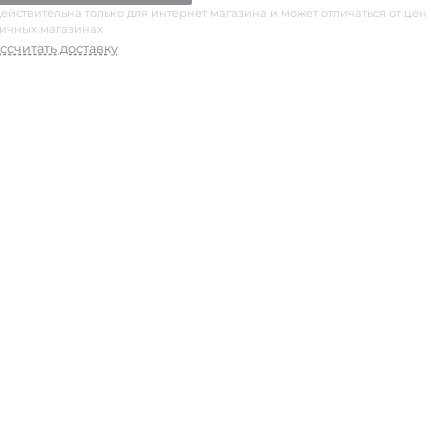
ействительна только для интернет магазина и может отличаться от цен
ничных магазинах
ссчитать доставку