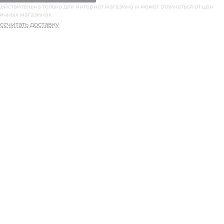
ействительна только для интернет магазина и может отличаться от цен
ничных магазинах
ссчитать доставку