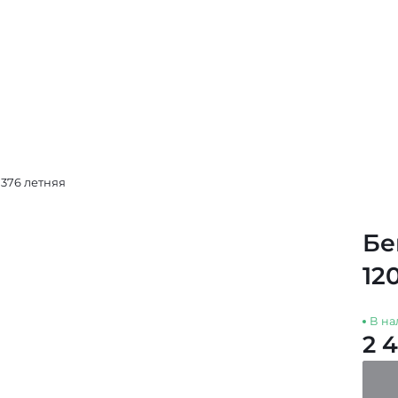
0376 летняя
Бе
12
В на
2 