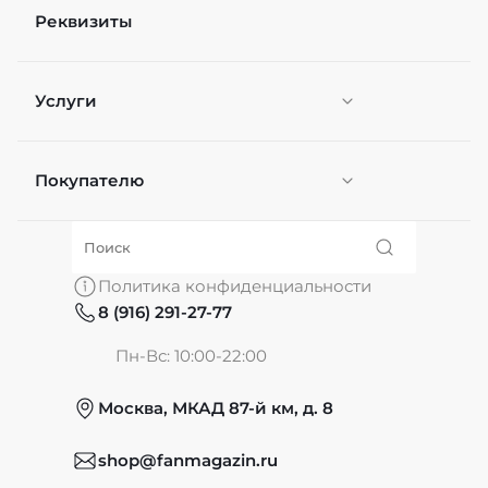
Реквизиты
Файл
Выберите файлы
Услуги
Я согласен(а) на
обработку персональных
данных
*
Отправить
Покупателю
Персонификация
О нас
Политика конфиденциальности
8 (916) 291-27-77
Частые вопросы
Пн-Вс: 10:00-22:00
Москва, МКАД 87-й км, д. 8
Обмен и возврат
shop@fanmagazin.ru