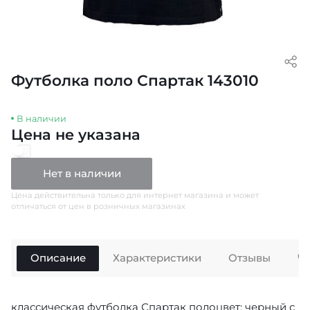
Футболка поло Спартак 143010
В наличии
Цена не указана
Нет в наличии
Цена действительна только для интернет магазина и может
отличаться от цен в розничных магазинах
Описание
Характеристики
Отзывы
Ч
классическая футболка Спартак полоцвет: черный с