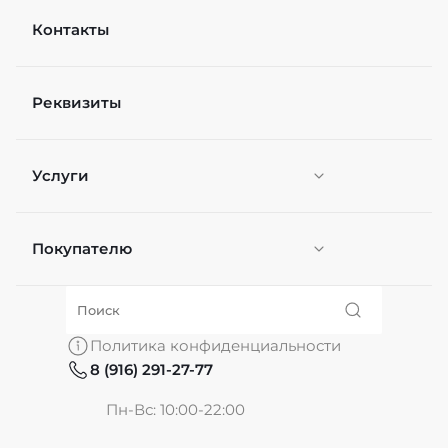
Контакты
Рейтинг
Реквизиты
Файл
Выберите файлы
Услуги
Я согласен(а) на
обработку персональных
данных
*
Отправить
Покупателю
Персонификация
О нас
Политика конфиденциальности
8 (916) 291-27-77
Частые вопросы
Пн-Вс: 10:00-22:00