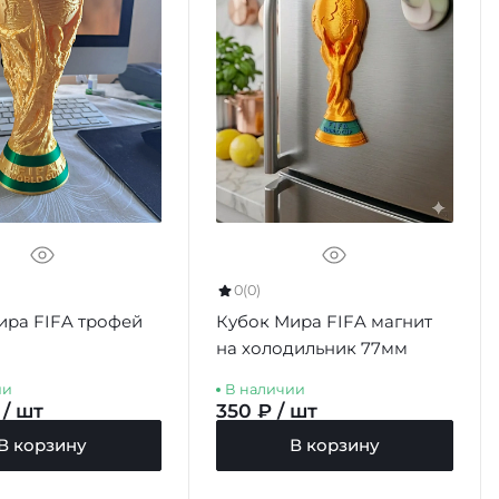
0
(0)
ира FIFA трофей
Кубок Мира FIFA магнит
на холодильник 77мм
ии
В наличии
 / шт
350 ₽ / шт
В корзину
В корзину