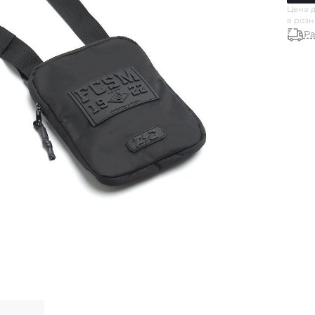
Цена д
в роз
Ра