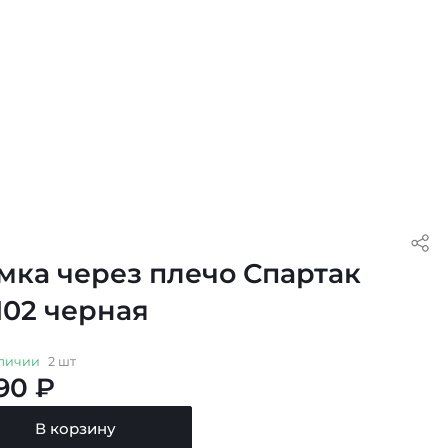
мка через плечо Спартак
102 черная
личии
2 шт
890 ₽
В корзину