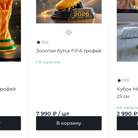
0
(0)
Золотая бутса FIFA трофей
В наличии
0
(0)
трофей
Кубок М
25 см
В налич
7 990 ₽ / шт
2 990 ₽
у
В корзину