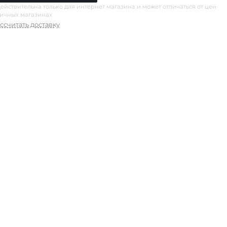
ействительна только для интернет магазина и может отличаться от цен
ничных магазинах
ссчитать доставку