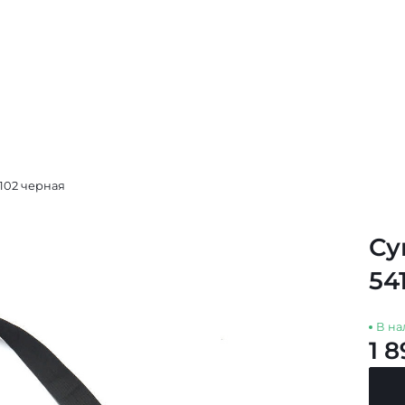
102 черная
Су
54
В на
1 