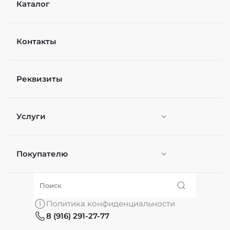
Каталог
Контакты
Рейтинг
Реквизиты
Файл
Выберите файлы
Услуги
Я согласен(а) на
обработку персональных
данных
*
Отправить
Покупателю
Персонификация
О нас
Политика конфиденциальности
8 (916) 291-27-77
Частые вопросы