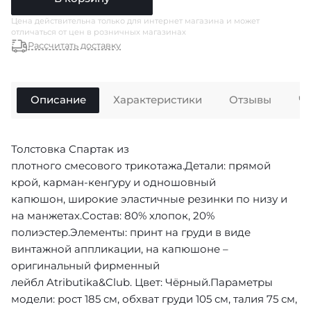
Цена действительна только для интернет магазина и может
отличаться от цен в розничных магазинах
Рассчитать доставку
Описание
Характеристики
Отзывы
Ч
Толстовка Спартак из
плотного смесового трикотажа.Детали: прямой
крой, карман-кенгуру и одношовный
капюшон, широкие эластичные резинки по низу и
на манжетах.Состав: 80% хлопок, 20%
полиэстер.Элементы: принт на груди в виде
винтажной аппликации, на капюшоне –
оригинальный фирменный
лейбл Atributika&Club. Цвет: Чёрный.Параметры
модели: рост 185 см, обхват груди 105 см, талия 75 см,