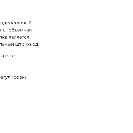
 подростковый
енты: объемная
лка является
льный штрихкод.
ырек с
регулировки