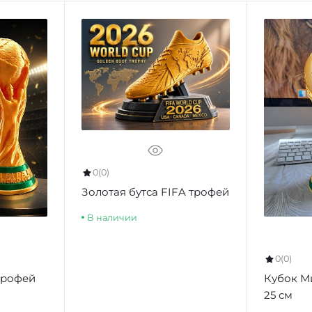
0
(0)
Золотая бутса FIFA трофей
В наличии
0
(0)
трофей
Кубок М
25 см