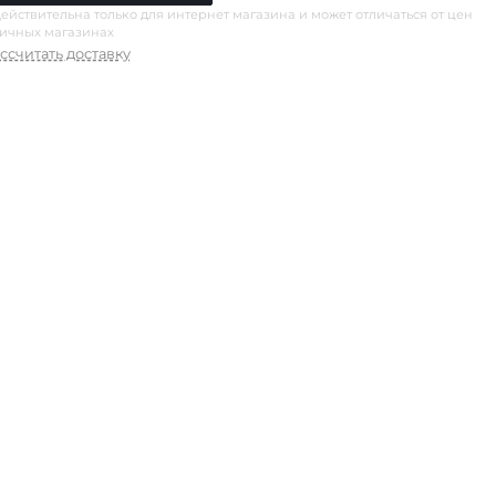
ействительна только для интернет магазина и может отличаться от цен
ничных магазинах
ссчитать доставку