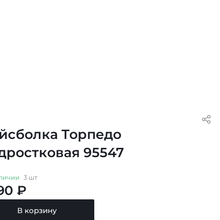
йсболка Торпедо
дростковая 95547
личии
3 шт
90 ₽
В корзину