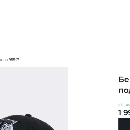
овая 95547
Бе
по
В на
1 9