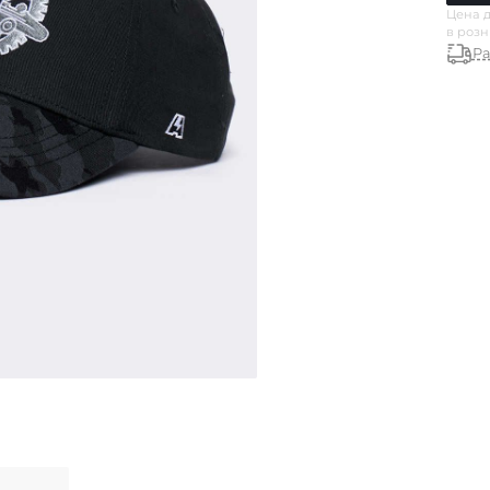
Цена д
в роз
Ра