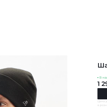
Ша
В на
1 2
Цена д
в роз