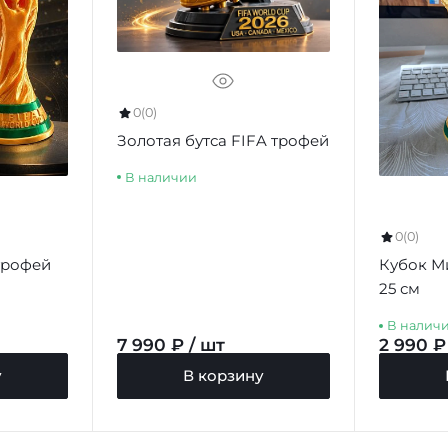
0
(0)
Золотая бутса FIFA трофей
В наличии
0
(0)
трофей
Кубок М
25 см
В налич
7 990 ₽ / шт
2 990 ₽
у
В корзину