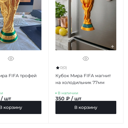
0
(0)
ира FIFA трофей
Кубок Мира FIFA магнит
на холодильник 77мм
ии
В наличии
 / шт
350 ₽ / шт
В корзину
В корзину