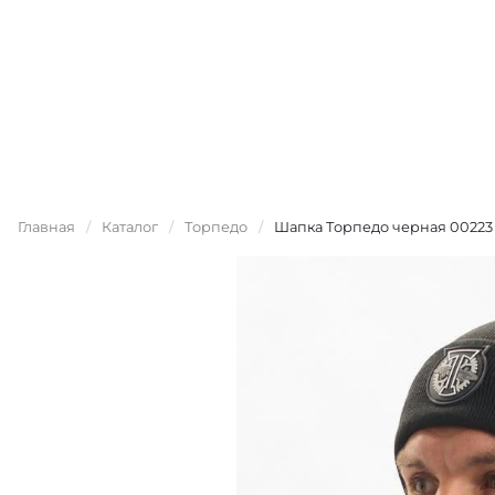
Главная
/
Каталог
/
Торпедо
/
Шапка Торпедо черная 00223