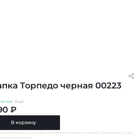
пка Торпедо черная 00223
личии
5 шт
90 ₽
В корзину
ействительна только для интернет магазина и может отличаться от цен
ничных магазинах