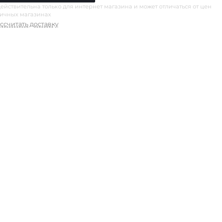
ействительна только для интернет магазина и может отличаться от цен
ничных магазинах
ссчитать доставку