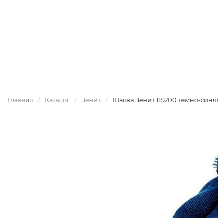
Главная
/
Каталог
/
Зенит
/
Шапка Зенит 115200 темно-синя