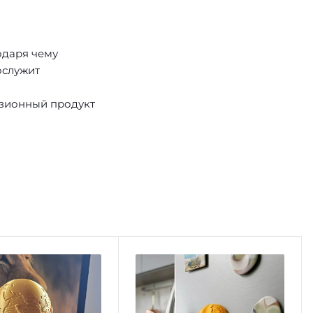
одаря чему
ослужит
нзионный продукт