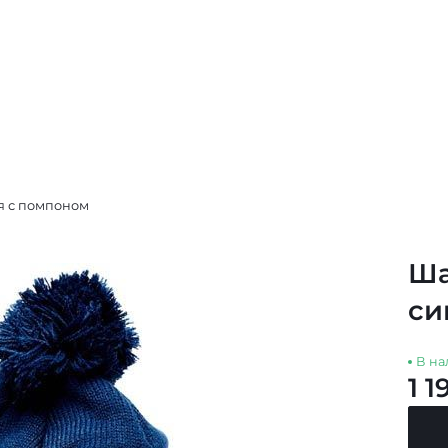
я с помпоном
Ша
си
В на
1 1