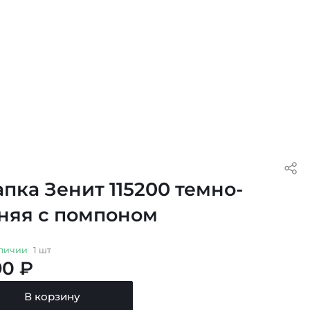
пка Зенит 115200 темно-
няя с помпоном
личии
1 шт
90 ₽
В корзину