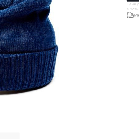
Цена д
в роз
Ра