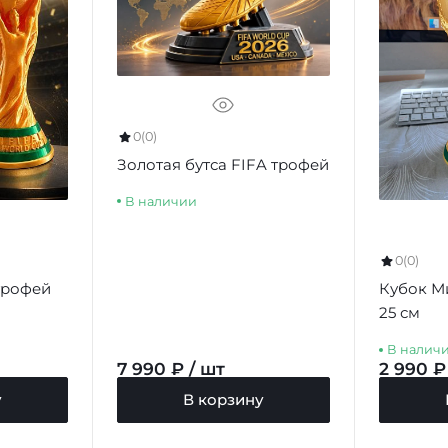
0
(0)
Золотая бутса FIFA трофей
В наличии
0
(0)
трофей
Кубок М
25 см
В налич
7 990 ₽ / шт
2 990 ₽
у
В корзину