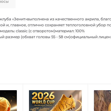
росы
клуба «Зенит»выполнена из качественного акрила, благ
ой и, главное, отлично сохраняет теплоголовной убор п
модель:
classic (с отворотом)
материал:
100%
ый размер (обхват головы 55 - 58 см)официальный лице