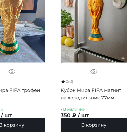
0
(0)
ира FIFA трофей
Кубок Мира FIFA магнит
на холодильник 77мм
ии
В наличии
 / шт
350 ₽ / шт
В корзину
В корзину