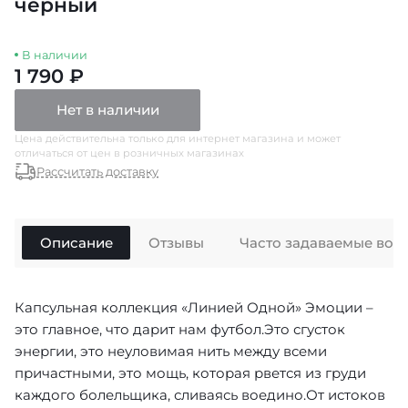
чёрный
В наличии
1 790 ₽
Нет в наличии
Цена действительна только для интернет магазина и может
отличаться от цен в розничных магазинах
Рассчитать доставку
Описание
Отзывы
Часто задаваемые воп
Капсульная коллекция «Линией Одной» Эмоции –
это главное, что дарит нам футбол.Это сгусток
энергии, это неуловимая нить между всеми
причастными, это мощь, которая рвется из груди
каждого болельщика, сливаясь воедино.От истоков