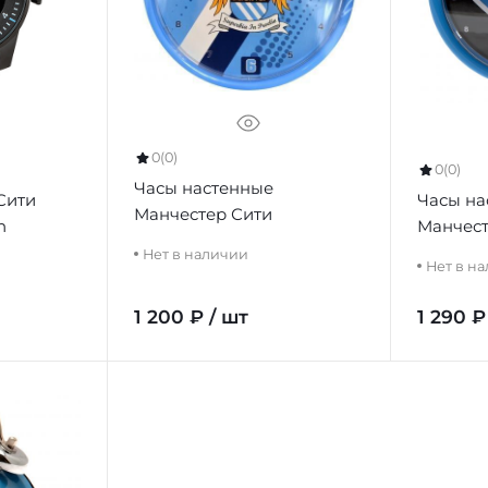
0
(0)
0
(0)
Часы настенные
Сити
Часы на
Манчестер Сити
h
Манчест
SW
Нет в наличии
Нет в н
1 200 ₽ / шт
1 290 ₽