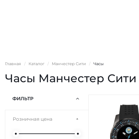
Главная
/
Каталог
/
Манчестер Сити
/
Часы
Часы Манчестер Сити
ФИЛЬТР
Розничная цена