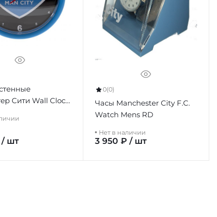
стенные
0
(0)
ер Сити Wall Clock
Часы Manchester City F.C.
Watch Mens RD
аличии
Нет в наличии
 / шт
3 950 ₽ / шт