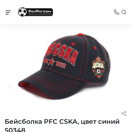
Бейсболки ПФК ЦСКА
Бейсболка PFC CSKA, цвет синий
50348