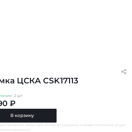
мка ЦСКА CSK17113
личии
2 шт
90 ₽
В корзину
ействительна только для интернет магазина и может отличаться от цен
ничных магазинах