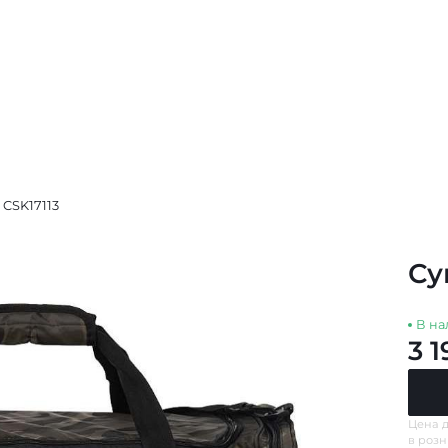
CSK17113
Су
В на
3 1
Цена д
в роз