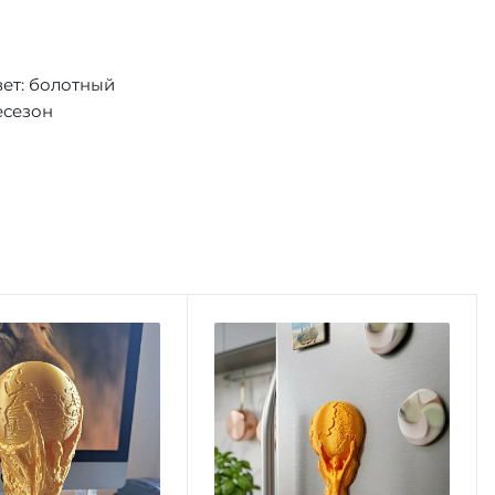
ет: болотный
есезон