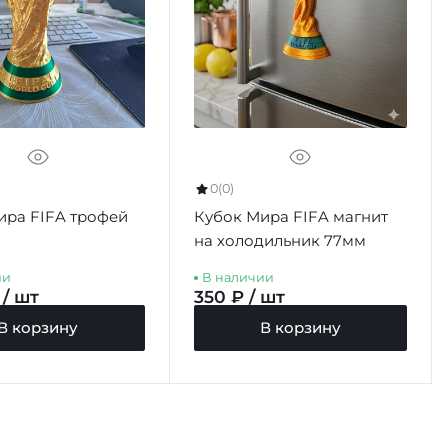
0
(0)
ира FIFA трофей
Кубок Мира FIFA магнит
на холодильник 77мм
ии
В наличии
 / шт
350 ₽ / шт
В корзину
В корзину