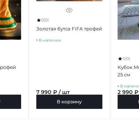
0
(0)
Золотая бутса FIFA трофей
В наличии
0
(0)
трофей
Кубок М
25 см
В налич
7 990 ₽ / шт
2 990 ₽
у
В корзину