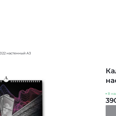
022 настенный А3
Ка
на
В на
39