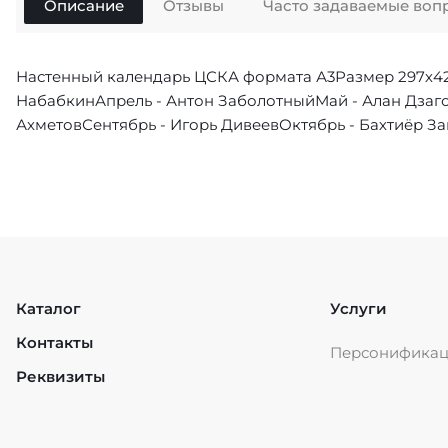
Описание
Отзывы
Часто задаваемые воп
Настенный календарь ЦСКА формата А3Размер 297х4
НабабкинАпрель - Антон ЗаболотныйМай - Алан Дзаго
АхметовСентябрь - Игорь ДивеевОктябрь - Бахтиёр З
Каталог
Услуги
Контакты
Персонифика
Реквизиты