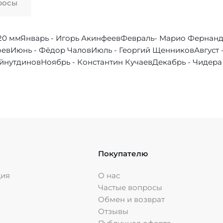
росы
20 ммЯнварь - Игорь АкинфеевФевраль- Марио Фернанд
евИюнь - Фёдор ЧаловИюль - Георгий ЩенниковАвгуст -
айнутдиновНоябрь - Константин КучаевДекабрь - Чидер
Покупателю
ция
О нас
Частые вопросы
Обмен и возврат
Отзывы