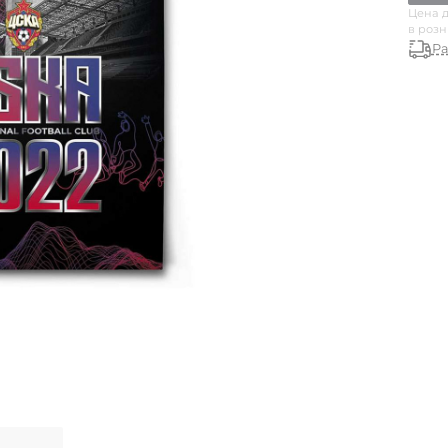
Цена д
в роз
Ра