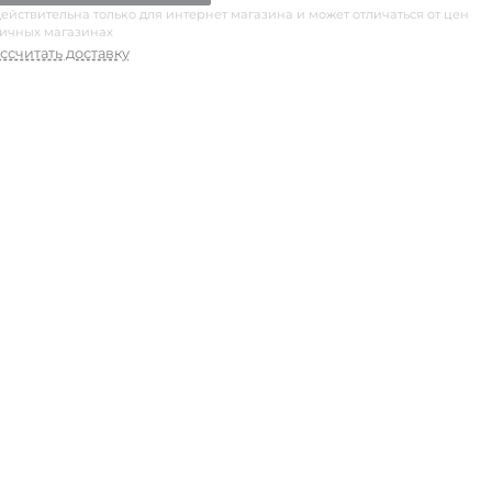
ействительна только для интернет магазина и может отличаться от цен
ничных магазинах
ссчитать доставку